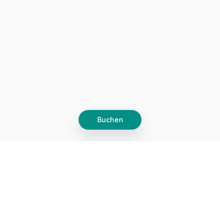
Buchen
Let's grow together
Get more customers 24/7 with your free
branded Booking Page.