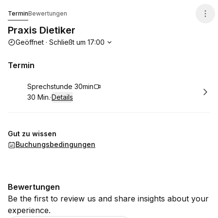
Praxis Dietiker
Termin
Bewertungen
Praxis Dietiker
Die Öffnungszeiten
Geöffnet
·
Schließt um
17:00
Termin
Buchen
Sprechstunde 30min
30 Min.
·
Details
.
Dauer
:
Gut zu wissen
Buchungsbedingungen
Bewertungen
Be the first to review us and share insights about your
experience.